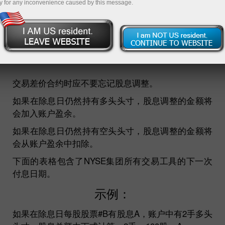
y for any inconvenience caused by this message.
unt
nt
交易差价合约时应不要忘记股息调整。
如果在除息日仍然持有多头头寸，股息调整的金额将
会加入账户盈余。
如果在除息日仍然持有空头头寸，股息调整的金额将
会从账户盈余中扣除。
下面的表格包含了NYSE集团所有交易工具的下一次
付息日期。
示例：
如果在除息日每股股票#B有股息A，账户中有2手多头