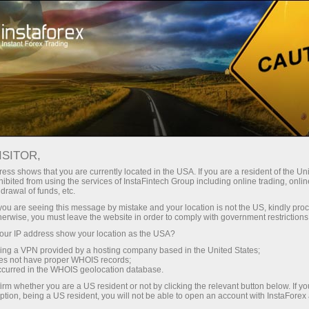
对于交易者
股息计算器
ISITOR,
外匯交易者的股息計算
ess shows that you are currently located in the USA. If you are a resident of the Uni
ibited from using the services of InstaFintech Group including online trading, online
器
drawal of funds, etc.
k you are seeing this message by mistake and your location is not the US, kindly pro
herwise, you must leave the website in order to comply with government restrictions
本页面可以帮助CFD的交易者们。本页包含纽交
ur IP address show your location as the USA?
所交易账户的股息信息和最近的付息日期列表。
sing a VPN provided by a hosting company based in the United States;
oes not have proper WHOIS records;
occurred in the WHOIS geolocation database.
irm whether you are a US resident or not by clicking the relevant button below. If y
ption, being a US resident, you will not be able to open an account with InstaForex