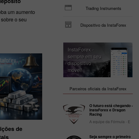
depósito
Trading Instruments
ceba um aumento
 sobre o seu
Dispositivo da InstaForex
InstaForex -
sempre em seu
dispositivo
móvel!
Parceiros oficiais da InstaForex
O futuro está chegando -
InstaForex e Dragon
Racing
A equipe da Fórmula - E
ições de
ais
Seja sempre o primeiro