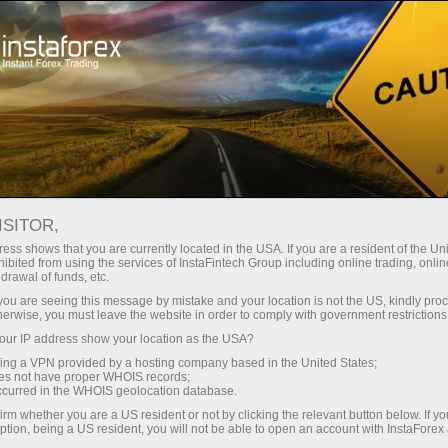
 instanânea da conta
Plataforma de negociação
ra Iniciantes
Para Investidores
Para Parceiros
Campa
ISITOR,
ess shows that you are currently located in the USA. If you are a resident of the Uni
ibited from using the services of InstaFintech Group including online trading, online
drawal of funds, etc.
k you are seeing this message by mistake and your location is not the US, kindly pro
herwise, you must leave the website in order to comply with government restrictions
 alterações
ur IP address show your location as the USA?
-vindo à
sing a VPN provided by a hosting company based in the United States;
 importante,
oes not have proper WHOIS records;
occurred in the WHOIS geolocation database.
irm whether you are a US resident or not by clicking the relevant button below. If y
ption, being a US resident, you will not be able to open an account with InstaForex