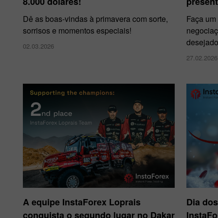
8.000 dólares!
presen
Dê as boas-vindas à primavera com sorte,
Faça um 
sorrisos e momentos especiais!
negociaç
desejado
02.03.2026
27.02.2026
A equipe InstaForex Loprais
Dia do
conquista o segundo lugar no Dakar
InstaF