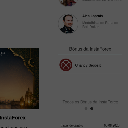
08.12.2022
Ales Loprais
Medalhista de Prata do
Rali Dakar.
Bônus da InstaForex
Bônus de 30%
Chancy deposit
Bônus do Clube da
InstaForex
Todos os Bônus da InstaForex
 InstaForex
ado traga paz,