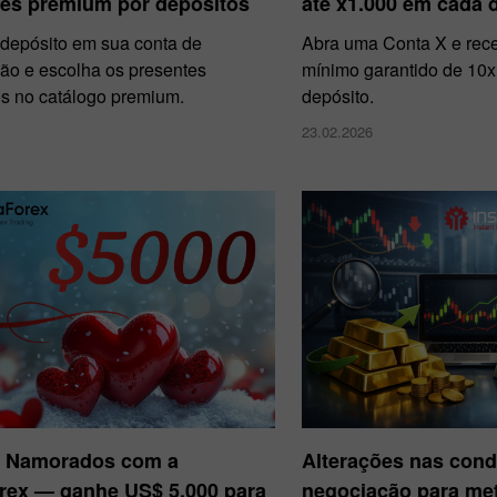
tes premium por depósitos
até x1.000 em cada 
depósito em sua conta de
Abra uma Conta X e re
ão e escolha os presentes
mínimo garantido de 10x
s no catálogo premium.
depósito.
23.02.2026
s Namorados com a
Alterações nas cond
orex — ganhe US$ 5.000 para
negociação para met