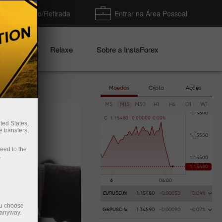
Depósito/Retirada
Entrar na Área Pessoal
nhas
Relaxe
Sobre a InstaForex
Moedas
Cripto
Ações
M5
M15
M30
H1
H4
D1
W1
C
1
.
1
5
4
8
0
0
.
0
0
0
0
0
0
.
0
0
%
ted States,
 transfers,
ceed to the
.
EURUSD.fx
1.15480
-0.00050
-0.04%
ou choose
GBPUSD.fx
1.34590
-0.00090
-0.07%
 anyway.