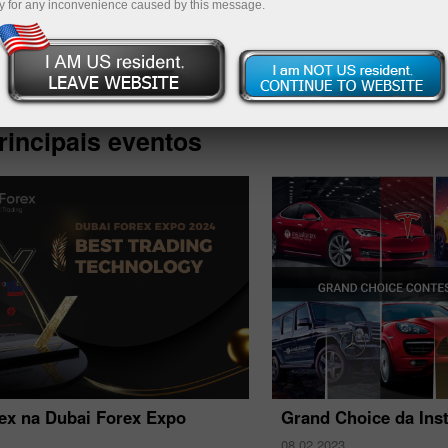
y for any inconvenience caused by this message.
Deposite 
rincipais eventos
rex na Dubai Forex Expo
Grand Choice da Ins
08.02.2023