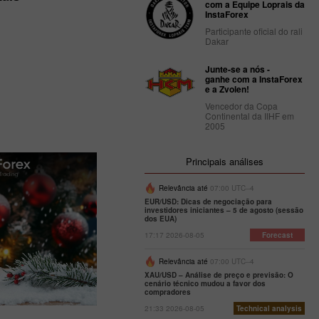
com a Equipe Loprais da
InstaForex
Participante oficial do rali
Dakar
Junte-se a nós -
ganhe com a InstaForex
e a Zvolen!
Vencedor da Copa
Continental da IIHF em
2005
Principais análises
Relevância até
07:00 UTC--4
EUR/USD: Dicas de negociação para
investidores iniciantes – 5 de agosto (sessão
dos EUA)
17:17 2026-08-05
Forecast
Relevância até
07:00 UTC--4
XAU/USD – Análise de preço e previsão: O
cenário técnico mudou a favor dos
compradores
21:33 2026-08-05
Technical analysis