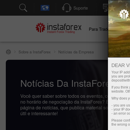
Suporte
Abertura
Para Traders
Pa
Sobre a InstaForex
Notícias da Empresa
DEAR V
Your IP addr
you are proh
Notícias Da InstaForex
deposit/with
If you thin
website. Ot
Você quer saber sobre todos os eventos, concursos e
Why does yo
no horário de negociação da InstaForex? Então, bem
- you are u
página de notícias, que publica material sobre o mais
- your IP d
útil e interessante!
- an error 
Please conf
the wrong o