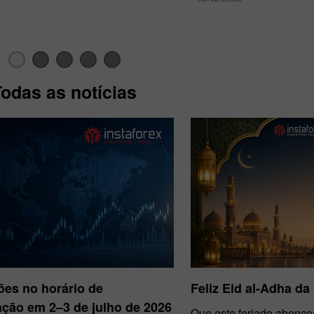
Todas as notícias
Bônus de 30%
Chancy deposit
Bônus do Clube da
InstaForex
ões no horário de
Feliz Eid al-Adha da
ção em 2–3 de julho de 2026
Que este feriado abenço