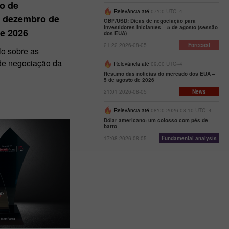
io de
Relevância até
07:00 UTC--4
e dezembro de
GBP/USD: Dicas de negociação para
investidores iniciantes – 5 de agosto (sessão
de 2026
dos EUA)
21:22 2026-08-05
Forecast
lo sobre as
 de negociação da
Relevância até
09:00 UTC--4
Resumo das notícias do mercado dos EUA –
5 de agosto de 2026
21:01 2026-08-05
News
Relevância até
08:00 2026-08-10 UTC--4
Dólar americano: um colosso com pés de
barro
17:08 2026-08-05
Fundamental analysis