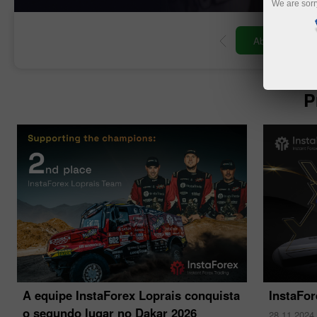
We are sorr
de negociação
Abrir conta demo
P
A equipe InstaForex Loprais conquista
InstaFo
o segundo lugar no Dakar 2026
28.11.2024