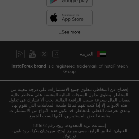
See more...
العربية
InstaForex brand
is a registered trademark of InstaFintech
Group
إفصاح عن المخاطر: تنطوي جميع الاستثمارات على درجة معينة من
المخاطر. ينطوي تداول المنتجات المالية المشتقة على مخاطر عالية
بفقدان المال بسرعة بسبب الرافعة المالية. يجب ألا تشارك في تداول
هذه الأدوات إلا إذا كنت تفهم تمامًا طبيعة المعاملات التي تقوم بها،
ومدى تعرضك الفعلي للمخاطر. قد تكون هذه الأنواع من الاستثمارات
مناسبة لبعض المستثمرين، لكنها ليست للجميع.
إنستانت تريد المحدودة، ريج. رقم 1811672
العنوان: الطابق الرابع، مبنى ووترز إيدج، ميريديان بلازا، رود تاون،
تورتولا،