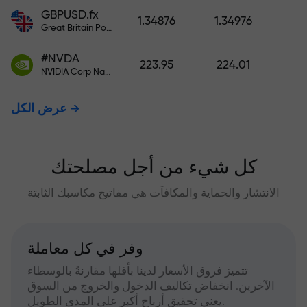
GBPUSD.fx
1.34876
1.34976
Great Britain Pound vs US Dollar
#NVDA
223.95
224.01
NVIDIA Corp Nasdaq Stock Exchange (Nasdaq) USD
عرض الكل
كل شيء من أجل مصلحتك
الانتشار والحماية والمكافآت هي مفاتيح مكاسبك الثابتة
وفر في كل معاملة
تتميز فروق الأسعار لدينا بأقلها مقارنةً بالوسطاء
الآخرين. انخفاض تكاليف الدخول والخروج من السوق
يعني تحقيق أرباح أكبر على المدى الطويل.