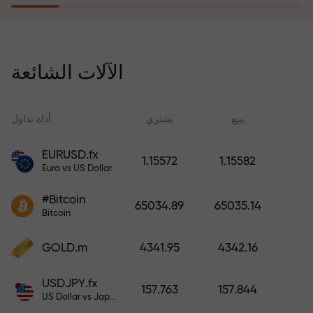
يُعوّض برنامج التأمين ضد المخاطر
خسائرك ويضمن لك مضاعفة أرباحك
الآلات الشائعة
ثلاث مرات خلال ستة أشهر. تداول
براحة بال تامة، فرأس مالك في أمان!
ید
يبيع
يشتري
أداة تداول
EURUSD.fx
1.15572
1.15582
Euro vs US Dollar
أودع أموالاً واحصل على مكافأة تفوق
قيمة إيداعك بألف مرة. هذا ليس خطأً
#Bitcoin
65034.89
65035.14
مطبعياً. كلما زاد مبلغ الإيداع، زادت
Bitcoin
قيمة المكافأة.
GOLD.m
4341.95
4342.16
USDJPY.fx
157.763
157.844
US Dollar vs Japanese Yen