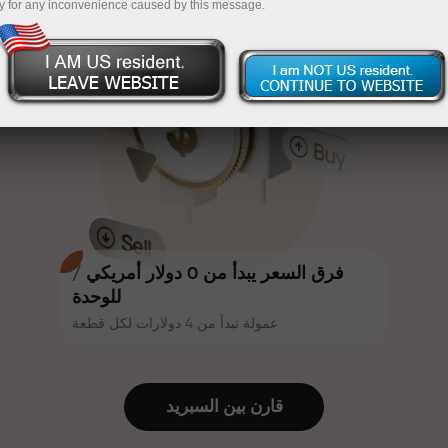
y for any inconvenience caused by this message.
أكثر جاذبية. يمكن لكل عميل في إنستا
InstaForex
قم بإيداع المبلغ في حسابك باستخدام $333 — اختر هدية
فوركس الحصول على مكافأة تصل إلى
30% على إيداعه، والاستفادة من
تصل قيمتها إلى $1,500
عروض ترويجية وعروض خاصة أخرى.
تداول بدون مخاطرة -
نحن نضمن أرباحك
تتشارك سرعة المسار وسرعة التداول
مكافأة تصل إلى 1000 ضعف - أكبر
نفس القيم. يُضفي أليش لوبرايس
مضاعف في السوق
عناصر الحماس والانضباط على عالم
التداول، ويعمل كشريك يُلهم العملاء
لتحقيق أهداف طموحة.
فرق السعر يبدأ من 0 دولار أمريكي /
للوحدة
عمولة تبدأ من 4 دولارات لكل قطعة
نقدم هدايا حقيقية، وليست مكافآت أو
رموز ترويجية. يحصل كل عميل في
إنستا فوركس على هاتف آيفون أو ماك
قارن بين السبرید
بوك أو رحلة أحلامه بمجرد إيداعه مبلغًا
من المال.